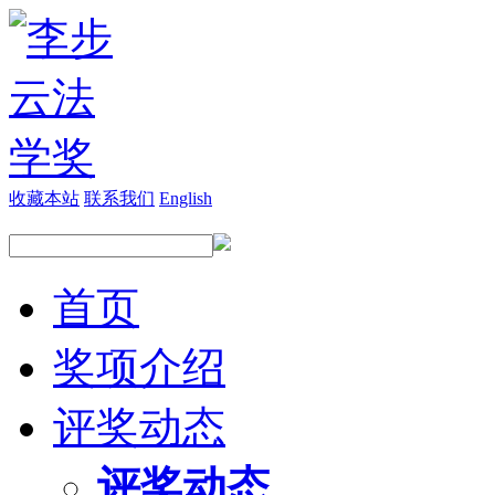
收藏本站
联系我们
English
首页
奖项介绍
评奖动态
评奖动态