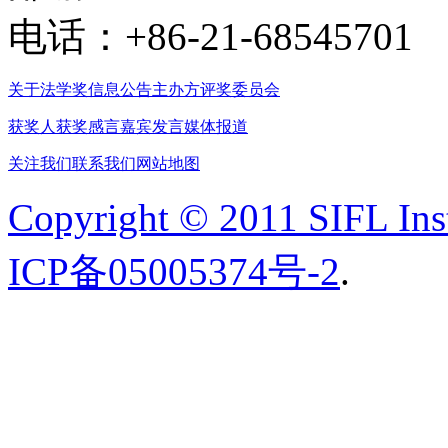
电话：+86-21-68545701
关于法学奖
信息公告
主办方
评奖委员会
获奖人
获奖感言
嘉宾发言
媒体报道
关注我们
联系我们
网站地图
Copyright © 2011 SIFL Inst
ICP备05005374号-2
.